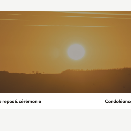
e repos & cérémonie
Condoléanc